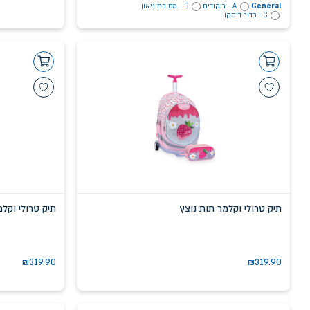
General
A - ריקודים
B - מסיבת ניאון
C - כדור דיסקו
תיק טרולי וקלמר תות נוצץ
תיק טרולי וקלמר ר
₪
319.90
₪
319.90