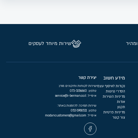
ומהיר
שירות מיוחד לעסקים
מידע חשוב
יצירת קשר
נקודות לאיסוף עצמי
שירות לקוחות ותיקונים מודן:
טלפון:
073-3156660
הסדרי נגישות
אימייל:
service@i-berman.co.il
מדיניות השירות
אודות
שירות תמיכה להזמנות באתר:
תקנון
טלפון:
052-3988521
מדיניות פרטיות
אימייל:
modancustomers@gmail.com
צור קשר