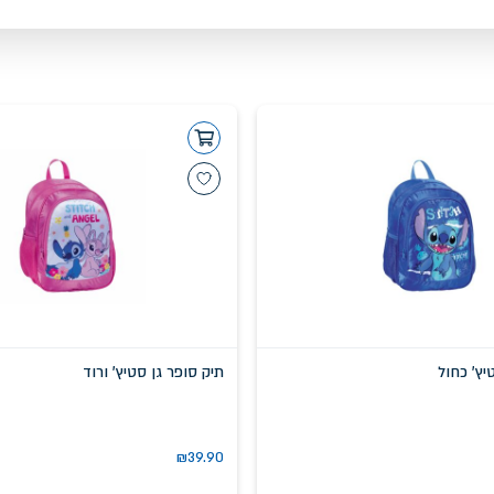
יץ' כחול
תיק סופר גן סטיץ' ורוד
₪
39.90