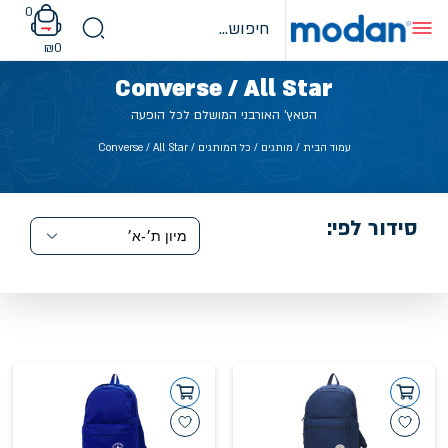
Ski
0
t
conten
₪
0
Converse / All Star
הטאץ' האורבני המושלם לכל הופעה
עמוד הבית
/ מותגים /
כל המותגים
/ Converse / All Star
סידור לפי: