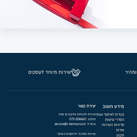
ומהיר
שירות מיוחד לעסקים
מידע חשוב
יצירת קשר
נקודות לאיסוף עצמי
שירות לקוחות ותיקונים מודן:
טלפון:
073-3156660
הסדרי נגישות
אימייל:
service@i-berman.co.il
מדיניות השירות
אודות
שירות תמיכה להזמנות באתר:
תקנון