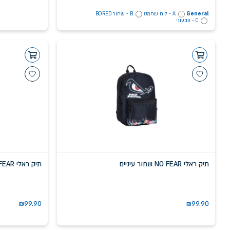
General
A - לוח שחמט
B - שחור BORED
C - צבעוני
תיק ראלי NO FEAR שחור עיניים
תיק ראלי NO FEAR שחור מודפס שד ירוק
₪
99.90
₪
99.90