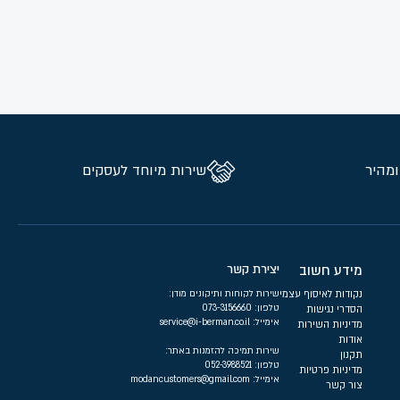
ומהיר
שירות מיוחד לעסקים
מידע חשוב
יצירת קשר
נקודות לאיסוף עצמי
שירות לקוחות ותיקונים מודן:
טלפון:
073-3156660
הסדרי נגישות
אימייל:
service@i-berman.co.il
מדיניות השירות
אודות
שירות תמיכה להזמנות באתר:
תקנון
טלפון:
052-3988521
מדיניות פרטיות
אימייל:
modancustomers@gmail.com
צור קשר