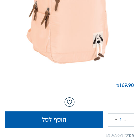
₪
169.90
הוסף לסל
-
+
1
מק"ט:
63065691