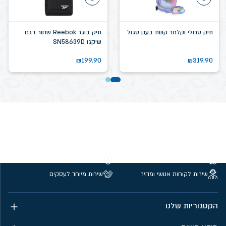
תיק טרולי וקלמר קשת בענן סגול
תיק בוגר Reebok שחור דגם
שיקגו SN58639D
₪
199.90
₪
319.90
משלוחים חינם מעל 299 ₪
קנייה מאובטחת
שירות לקוחות אנושי ומהיר
שירות מיוחד לעסקים
הקטגוריות שלנו