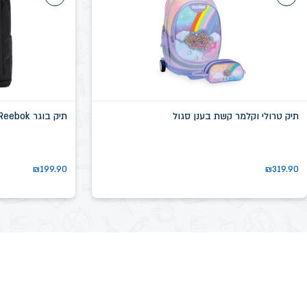
תיק טרולי וקלמר קשת בענן סגול
תיק בוגר Reebok שחור דגם שיקגו SN58639D
₪
199.90
₪
319.90