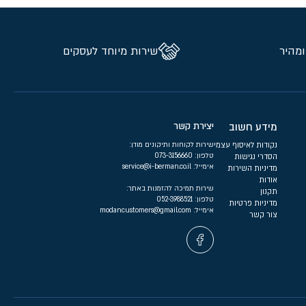
ומהיר
שירות מיוחד לעסקים
מידע חשוב
יצירת קשר
נקודות לאיסוף עצמי
שירות לקוחות ותיקונים מודן:
טלפון:
073-3156660
הסדרי נגישות
אימייל:
service@i-berman.co.il
מדיניות השירות
אודות
שירות תמיכה להזמנות באתר:
תקנון
טלפון:
052-3988521
מדיניות פרטיות
אימייל:
modancustomers@gmail.com
צור קשר