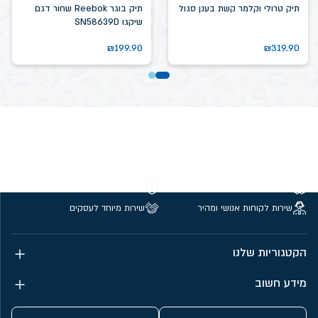
תיק טרולי וקלמר קשת בענן סגול
תיק בוגר Reebok שחור דגם
שיקגו SN58639D
₪
199.90
₪
319.90
משלוחים חינם מעל 299 ₪
קנייה מאובטחת
שירות לקוחות אנושי ומהיר
שירות מיוחד לעסקים
הקטגוריות שלנו
מידע חשוב