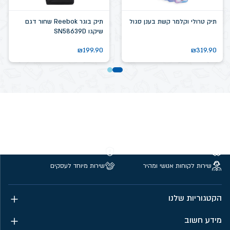
תיק טרולי וקלמר קשת בענן סגול
תיק בוגר Reebok שחור דגם
שיקגו SN58639D
₪
199.90
₪
319.90
משלוחים חינם מעל 299 ₪
קנייה מאובטחת
שירות לקוחות אנושי ומהיר
שירות מיוחד לעסקים
הקטגוריות שלנו
מידע חשוב