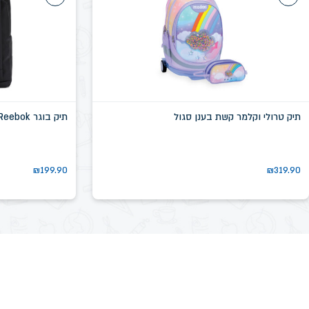
תיק טרולי וקלמר קשת בענן סגול
תיק בוגר Reebok שחור דגם שיקגו SN58639D
₪
199.90
₪
319.90