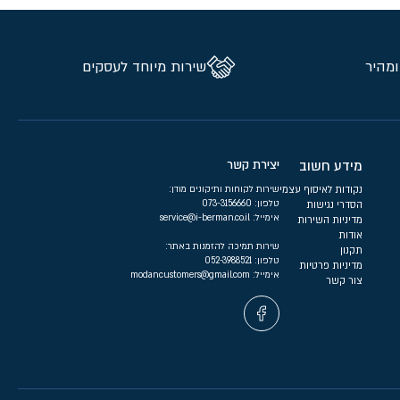
ומהיר
שירות מיוחד לעסקים
מידע חשוב
יצירת קשר
נקודות לאיסוף עצמי
שירות לקוחות ותיקונים מודן:
טלפון:
073-3156660
הסדרי נגישות
אימייל:
service@i-berman.co.il
מדיניות השירות
אודות
שירות תמיכה להזמנות באתר:
תקנון
טלפון:
052-3988521
מדיניות פרטיות
אימייל:
modancustomers@gmail.com
צור קשר