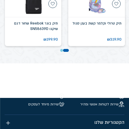
תיק טרולי וקלמר קשת בענן סגול
תיק בוגר Reebok שחור דגם
שיקגו SN58639D
₪
199.90
₪
319.90
משלוחים חינם מעל 299 ₪
קנייה מאובטחת
שירות לקוחות אנושי ומהיר
שירות מיוחד לעסקים
הקטגוריות שלנו