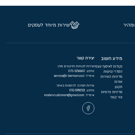
ומהיר
שירות מיוחד לעסקים
מידע חשוב
יצירת קשר
נקודות לאיסוף עצמי
שירות לקוחות ותיקונים מודן:
טלפון:
073-3156660
הסדרי נגישות
אימייל:
service@i-berman.co.il
מדיניות השירות
אודות
שירות תמיכה להזמנות באתר:
תקנון
טלפון:
052-3988521
מדיניות פרטיות
אימייל:
modancustomers@gmail.com
צור קשר