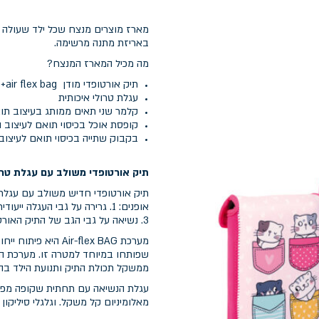
מארז מוצרים מנצח שכל ילד שעולה ל
באריזת מתנה מרשימה.
מה מכיל המארז המנצח?
תיק אורטופדי מודן air flex bag+ כיסוי נגד גשם מתנה
עגלת טרולי איכותית
קלמר שני תאים ממותג בעיצוב תו
קופסת אוכל בכיסוי תואם לעיצוב 
בקבוק שתייה בכיסוי תואם לעיצוב
תיק אורטופדי משולב עם עגלת טרו
תיק אורטופדי חדיש משולב עם עגל
3. נשיאה על גבי הגב של התיק האורטופדי לבדו לאחר הסרה פשוטה ומהירה של מערכת העגלה.
מערכת ir-flex BAG
שפותחו במיוחד למטרה זו. מערכת ה
ממשקל תכולת התיק ותנועת הילד בהל
עגלת הנשיאה עם תחתית שקופה מפלס
מאלומיניום קל משקל. וגלגלי סיליקון א