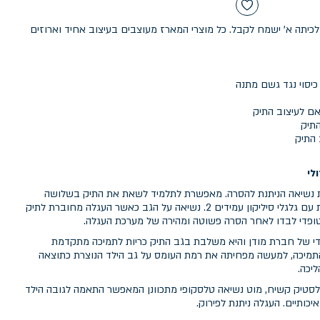
כיתה א' ישמח לקבל. כל מוצרי המארז מעוצבים בעיצוב אחיד וארוזים
אם לעיצוב התיק
התיק
 התיק
לי
ת נשיאה הניתנת להסרה. מאפשרת לתלמיד לשאת את התיק בשלושה
אופנים: 1. גרירה על גבי העגלה ייעודית עם גלגלי סיליקון עמידים 2. נשיאה על הגב כאשר העגלה מחוברת לתיק
A היא פיתוח ייחודי של חברת מודן והיא משלבת בגב התיק כריות לתמיכה מתקדמת
תמיכה, למעשה מפחיתה את רמת העומס על גב הילד הנוצרת כתוצאה
יכה.
טיק קשיח, מוט נשיאה טלסקופי מתכוונן המאפשר התאמה לגובה הילד
יכותיים. העגלה ניתנת לפירוק.