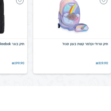
תיק טרולי וקלמר קשת בענן סגול
תיק בוגר Reebok שחור דגם שיקגו SN58639D
₪
199.90
₪
319.90