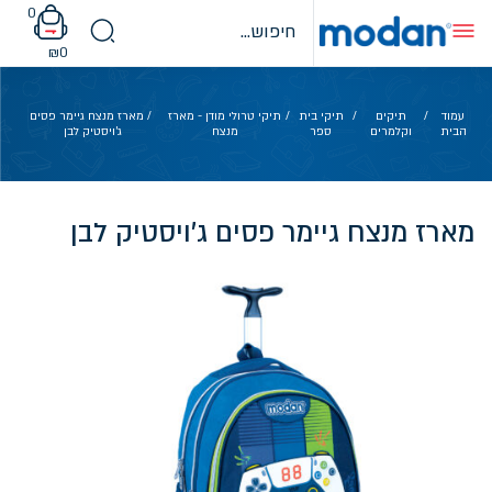
Ski
0
t
conten
₪
0
עמוד
/
תיקים
/
תיקי בית
/
תיקי טרולי מודן - מארז
/ מארז מנצח גיימר פסים
הבית
וקלמרים
ספר
מנצח
ג'ויסטיק לבן
מארז מנצח גיימר פסים ג'ויסטיק לבן