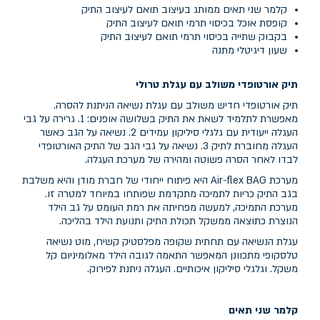
קלמר שני תאים ממותג בעיצוב תואם לעיצוב התיק
קופסת אוכל בכיסוי תרמי תואם לעיצוב התיק
בקבוק שתייה בכיסוי תרמי תואם לעיצוב התיק
שעון דיגיטלי מתנה
תיק אורטופדי משולב עם עגלת טרולי
תיק אורטופדי חדיש משולב עם עגלת נשיאה הניתנת להסרה.
מאפשרת לתלמיד לשאת את התיק בשלושה אופנים: 1. גרירה על גבי
העגלה ייעודית עם גלגלי סיליקון עמידים 2. נשיאה על הגב כאשר
העגלה מחוברת לתיק 3. נשיאה על גבי הגב של התיק האורטופדי
לבדו לאחר הסרה פשוטה ומהירה של מערכת העגלה.
מערכת Air-flex BAG היא פיתוח ייחודי של חברת מודן והיא משלבת
בגב התיק כריות לתמיכה מתקדמת שפותחו במיוחד למטרה זו.
מערכת התמיכה, למעשה מפחיתה את רמת העומס על גב הילד
הנוצרת כתוצאה ממשקל תכולת התיק ותנועת הילד בהליכה.
עגלת הנשיאה עם תחתית שקופה מפלסטיק קשיח, מוט נשיאה
טלסקופי מתכוונן המאפשר התאמה לגובה הילד מאלומיניום קל
משקל. וגלגלי סיליקון איכותיים. העגלה ניתנת לפירוק.
קלמר שני תאים