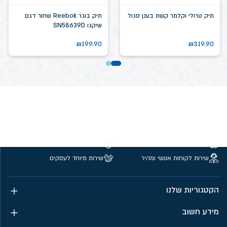
תיק טרולי וקלמר קשת בענן סגול
תיק בוגר Reebok שחור דגם
שיקגו SN58639D
₪
199.90
₪
319.90
משלוחים חינם מעל 299 ₪
קנייה מאובטחת
שירות לקוחות אנושי ומהיר
שירות מיוחד לעסקים
הקטגוריות שלנו
מידע חשוב