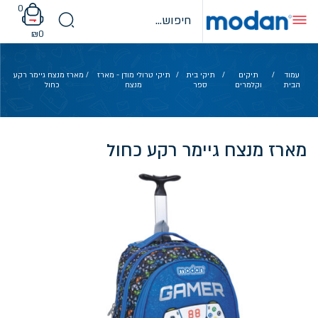
Ski
0
t
conten
₪
0
עמוד
/
תיקים
/
תיקי בית
/
תיקי טרולי מודן - מארז
/ מארז מנצח גיימר רקע
הבית
וקלמרים
ספר
מנצח
כחול
מארז מנצח גיימר רקע כחול