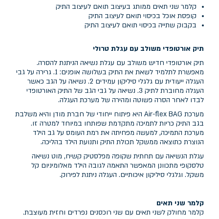
קלמר שני תאים ממותג בעיצוב תואם לעיצוב התיק
קופסת אוכל בכיסוי תואם לעיצוב התיק
בקבוק שתייה בכיסוי תואם לעיצוב התיק
תיק אורטופדי משולב עם עגלת טרולי
תיק אורטופדי חדיש משולב עם עגלת נשיאה הניתנת להסרה.
מאפשרת לתלמיד לשאת את התיק בשלושה אופנים: 1. גרירה על גבי
העגלה ייעודית עם גלגלי סיליקון עמידים 2. נשיאה על הגב כאשר
העגלה מחוברת לתיק 3. נשיאה על גבי הגב של התיק האורטופדי
לבדו לאחר הסרה פשוטה ומהירה של מערכת העגלה.
מערכת Air-flex BAG היא פיתוח ייחודי של חברת מודן והיא משלבת
בגב התיק כריות לתמיכה מתקדמת שפותחו במיוחד למטרה זו.
מערכת התמיכה, למעשה מפחיתה את רמת העומס על גב הילד
הנוצרת כתוצאה ממשקל תכולת התיק ותנועת הילד בהליכה.
עגלת הנשיאה עם תחתית שקופה מפלסטיק קשיח, מוט נשיאה
טלסקופי מתכוונן המאפשר התאמה לגובה הילד מאלומיניום קל
משקל. וגלגלי סיליקון איכותיים. העגלה ניתנת לפירוק.
קלמר שני תאים
קלמר מחולק לשני תאים עם שני רוכסנים נפרדים וחזית מעוצבת.