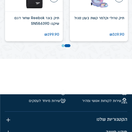
תיק טרולי וקלמר קשת בענן סגול
תיק בוגר Reebok שחור דגם
שיקגו SN58639D
₪
199.90
₪
319.90
משלוחים חינם מעל 299 ₪
קנייה מאובטחת
שירות לקוחות אנושי ומהיר
שירות מיוחד לעסקים
הקטגוריות שלנו
מידע חשוב