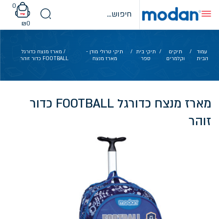
Ski
0
t
conten
₪
0
עמוד
/
תיקים
/
תיקי בית
/
תיקי טרולי מודן -
/ מארז מנצח כדורגל
הבית
וקלמרים
ספר
מארז מנצח
FOOTBALL כדור זוהר
מארז מנצח כדורגל FOOTBALL כדור
זוהר