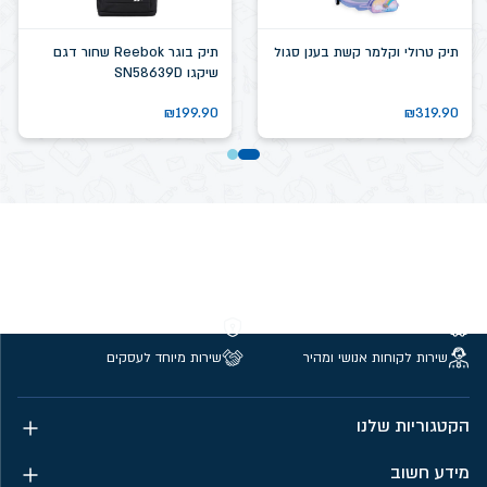
תיק טרולי וקלמר קשת בענן סגול
תיק בוגר Reebok שחור דגם
שיקגו SN58639D
₪
199.90
₪
319.90
משלוחים חינם מעל 299 ₪
קנייה מאובטחת
שירות לקוחות אנושי ומהיר
שירות מיוחד לעסקים
הקטגוריות שלנו
מידע חשוב