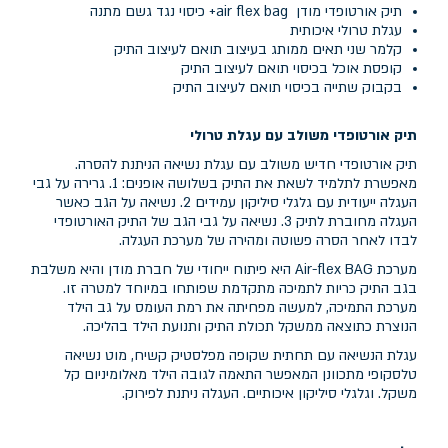
תיק אורטופדי מודן air flex bag+ כיסוי נגד גשם מתנה
עגלת טרולי איכותית
קלמר שני תאים ממותג בעיצוב תואם לעיצוב התיק
קופסת אוכל בכיסוי תואם לעיצוב התיק
בקבוק שתייה בכיסוי תואם לעיצוב התיק
תיק אורטופדי משולב עם עגלת טרולי
תיק אורטופדי חדיש משולב עם עגלת נשיאה הניתנת להסרה.
מאפשרת לתלמיד לשאת את התיק בשלושה אופנים: 1. גרירה על גבי
העגלה ייעודית עם גלגלי סיליקון עמידים 2. נשיאה על הגב כאשר
העגלה מחוברת לתיק 3. נשיאה על גבי הגב של התיק האורטופדי
לבדו לאחר הסרה פשוטה ומהירה של מערכת העגלה.
מערכת Air-flex BAG היא פיתוח ייחודי של חברת מודן והיא משלבת
בגב התיק כריות לתמיכה מתקדמת שפותחו במיוחד למטרה זו.
מערכת התמיכה, למעשה מפחיתה את רמת העומס על גב הילד
הנוצרת כתוצאה ממשקל תכולת התיק ותנועת הילד בהליכה.
עגלת הנשיאה עם תחתית שקופה מפלסטיק קשיח, מוט נשיאה
טלסקופי מתכוונן המאפשר התאמה לגובה הילד מאלומיניום קל
משקל. וגלגלי סיליקון איכותיים. העגלה ניתנת לפירוק.