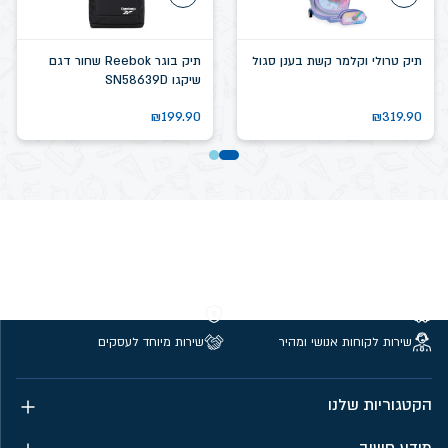
תיק טרולי וקלמר קשת בענן סגול
תיק בוגר Reebok שחור דגם
שיקגו SN58639D
₪
199.90
₪
319.90
משלוחים חינם מעל 299 ₪
קנייה מאובטחת
שירות לקוחות אנושי ומהיר
שירות מיוחד לעסקים
הקטגוריות שלנו
מידע חשוב