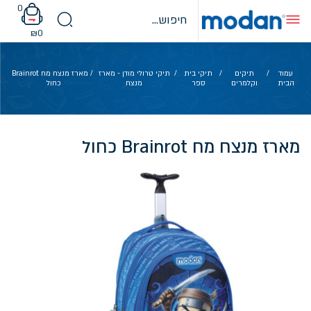
Ski
0
t
conten
₪
0
עמוד
/
תיקים
/
תיקי בית
/
תיקי טרולי מודן - מארז
/ מארז מנצח מח Brainrot
הבית
וקלמרים
ספר
מנצח
כחול
מארז מנצח מח Brainrot כחול