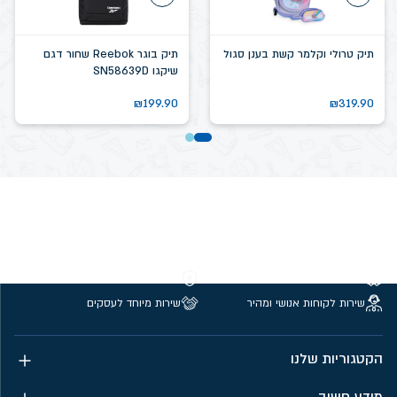
תיק טרולי וקלמר קשת בענן סגול
תיק בוגר Reebok שחור דגם
שיקגו SN58639D
₪
199.90
₪
319.90
משלוחים חינם מעל 299 ₪
קנייה מאובטחת
שירות לקוחות אנושי ומהיר
שירות מיוחד לעסקים
הקטגוריות שלנו
מידע חשוב