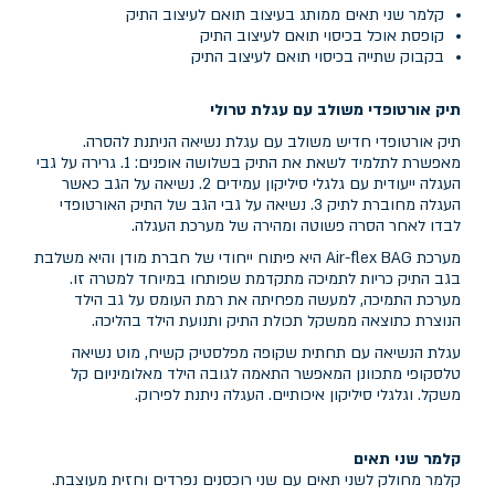
קלמר שני תאים ממותג בעיצוב תואם לעיצוב התיק
קופסת אוכל בכיסוי תואם לעיצוב התיק
בקבוק שתייה בכיסוי תואם לעיצוב התיק
תיק אורטופדי משולב עם עגלת טרולי
תיק אורטופדי חדיש משולב עם עגלת נשיאה הניתנת להסרה.
מאפשרת לתלמיד לשאת את התיק בשלושה אופנים: 1. גרירה על גבי
העגלה ייעודית עם גלגלי סיליקון עמידים 2. נשיאה על הגב כאשר
העגלה מחוברת לתיק 3. נשיאה על גבי הגב של התיק האורטופדי
לבדו לאחר הסרה פשוטה ומהירה של מערכת העגלה.
מערכת Air-flex BAG היא פיתוח ייחודי של חברת מודן והיא משלבת
בגב התיק כריות לתמיכה מתקדמת שפותחו במיוחד למטרה זו.
מערכת התמיכה, למעשה מפחיתה את רמת העומס על גב הילד
הנוצרת כתוצאה ממשקל תכולת התיק ותנועת הילד בהליכה.
עגלת הנשיאה עם תחתית שקופה מפלסטיק קשיח, מוט נשיאה
טלסקופי מתכוונן המאפשר התאמה לגובה הילד מאלומיניום קל
משקל. וגלגלי סיליקון איכותיים. העגלה ניתנת לפירוק.
קלמר שני תאים
קלמר מחולק לשני תאים עם שני רוכסנים נפרדים וחזית מעוצבת.