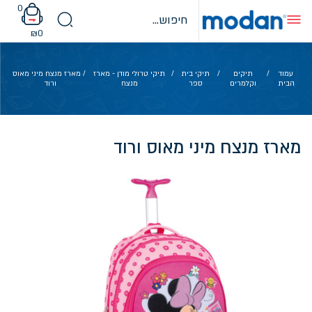
Ski
0
t
conten
₪
0
עמוד
/
תיקים
/
תיקי בית
/
תיקי טרולי מודן - מארז
/ מארז מנצח מיני מאוס
הבית
וקלמרים
ספר
מנצח
ורוד
מארז מנצח מיני מאוס ורוד