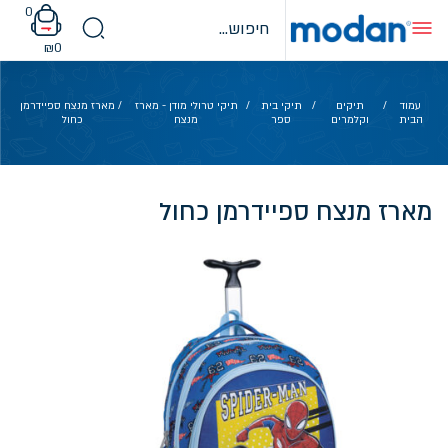
Ski
0
t
conten
₪
0
עמוד
/
תיקים
/
תיקי בית
/
תיקי טרולי מודן - מארז
/ מארז מנצח ספיידרמן
הבית
וקלמרים
ספר
מנצח
כחול
מארז מנצח ספיידרמן כחול