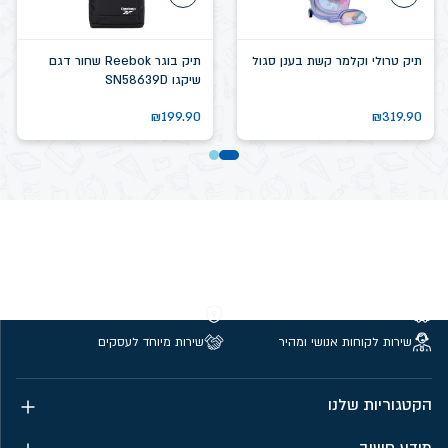
תיק טרולי וקלמר קשת בענן סגול
תיק בוגר Reebok שחור דגם
שיקגו SN58639D
₪
199.90
₪
319.90
משלוחים חינם מעל 299 ₪
קנייה מאובטחת
שירות לקוחות אנושי ומהיר
שירות מיוחד לעסקים
הקטגוריות שלנו
מידע חשוב