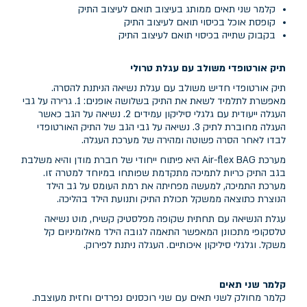
קלמר שני תאים ממותג בעיצוב תואם לעיצוב התיק
קופסת אוכל בכיסוי תואם לעיצוב התיק
בקבוק שתייה בכיסוי תואם לעיצוב התיק
תיק אורטופדי משולב עם עגלת טרולי
תיק אורטופדי חדיש משולב עם עגלת נשיאה הניתנת להסרה.
מאפשרת לתלמיד לשאת את התיק בשלושה אופנים: 1. גרירה על גבי
העגלה ייעודית עם גלגלי סיליקון עמידים 2. נשיאה על הגב כאשר
העגלה מחוברת לתיק 3. נשיאה על גבי הגב של התיק האורטופדי
לבדו לאחר הסרה פשוטה ומהירה של מערכת העגלה.
מערכת Air-flex BAG היא פיתוח ייחודי של חברת מודן והיא משלבת
בגב התיק כריות לתמיכה מתקדמת שפותחו במיוחד למטרה זו.
מערכת התמיכה, למעשה מפחיתה את רמת העומס על גב הילד
הנוצרת כתוצאה ממשקל תכולת התיק ותנועת הילד בהליכה.
עגלת הנשיאה עם תחתית שקופה מפלסטיק קשיח, מוט נשיאה
טלסקופי מתכוונן המאפשר התאמה לגובה הילד מאלומיניום קל
משקל. וגלגלי סיליקון איכותיים. העגלה ניתנת לפירוק.
קלמר שני תאים
קלמר מחולק לשני תאים עם שני רוכסנים נפרדים וחזית מעוצבת.