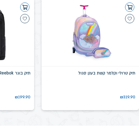
תיק טרולי וקלמר קשת בענן סגול
תיק בוגר Reebok שחור דגם שיקגו SN58639D
₪
199.90
₪
319.90