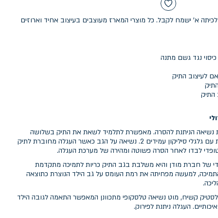
כיתה א' ישמח לקבל. כל מוצרי המארז מעוצבים בעיצוב אחיד וארוזים
אם לעיצוב התיק
התיק
 התיק
לי
ת נשיאה הניתנת להסרה. מאפשרת לתלמיד לשאת את התיק בשלושה
אופנים: 1. גרירה על גבי העגלה ייעודית עם גלגלי סיליקון עמידים 2. נשיאה על הגב כאשר העגלה מחוברת לתיק
A היא פיתוח ייחודי של חברת מודן והיא משלבת בגב התיק כריות לתמיכה מתקדמת
תמיכה, למעשה מפחיתה את רמת העומס על גב הילד הנוצרת כתוצאה
יכה.
טיק קשיח, מוט נשיאה טלסקופי מתכוונן המאפשר התאמה לגובה הילד
יכותיים. העגלה ניתנת לפירוק.