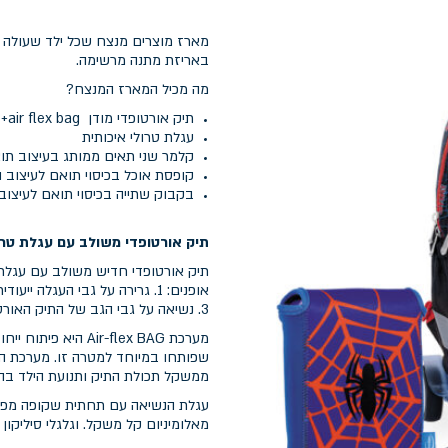
מארז מוצרים מנצח שכל ילד שעולה ל
באריזת מתנה מרשימה.
מה מכיל המארז המנצח?
תיק אורטופדי מודן air flex bag+ כיסוי נגד גשם מתנה
עגלת טרולי איכותית
קלמר שני תאים ממותג בעיצוב תו
קופסת אוכל בכיסוי תואם לעיצוב 
בקבוק שתייה בכיסוי תואם לעיצוב
תיק אורטופדי משולב עם עגלת טרו
תיק אורטופדי חדיש משולב עם עגל
3. נשיאה על גבי הגב של התיק האורטופדי לבדו לאחר הסרה פשוטה ומהירה של מערכת העגלה.
מערכת ir-flex BAG
שפותחו במיוחד למטרה זו. מערכת ה
ממשקל תכולת התיק ותנועת הילד בהל
עגלת הנשיאה עם תחתית שקופה מפלס
מאלומיניום קל משקל. וגלגלי סיליקון א