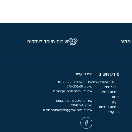
ומהיר
שירות מיוחד לעסקים
מידע חשוב
יצירת קשר
נקודות לאיסוף עצמי
שירות לקוחות ותיקונים מודן:
טלפון:
073-3156660
הסדרי נגישות
אימייל:
service@i-berman.co.il
מדיניות השירות
אודות
שירות תמיכה להזמנות באתר:
תקנון
טלפון:
052-3988521
מדיניות פרטיות
אימייל:
modancustomers@gmail.com
צור קשר