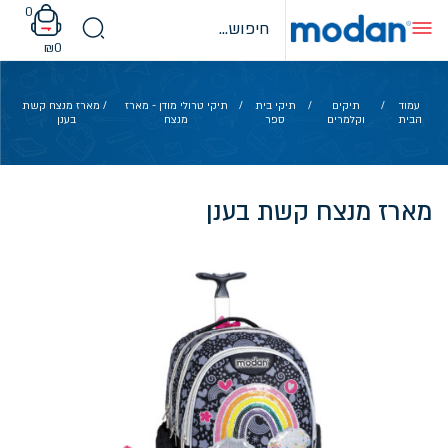
Ski
0
t
conten
₪
0
עמוד
/
תיקים
/
תיקי בית
/
תיקי טרולי מודן - מארז
/ מארז מנצח קשת
הבית
וקלמרים
ספר
מנצח
בענן
מארז מנצח קשת בענן