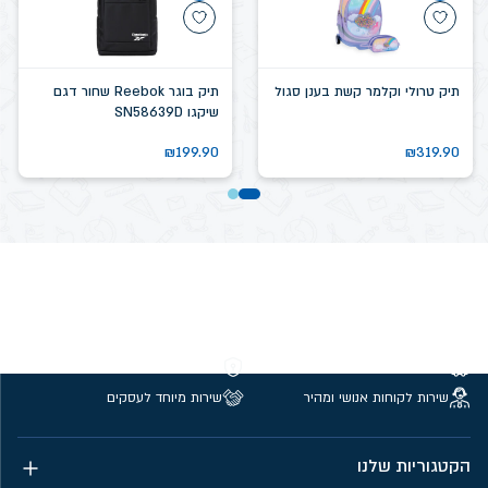
תיק טרולי וקלמר קשת בענן סגול
תיק בוגר Reebok שחור דגם
שיקגו SN58639D
₪
199.90
₪
319.90
משלוחים חינם מעל 299 ₪
קנייה מאובטחת
שירות לקוחות אנושי ומהיר
שירות מיוחד לעסקים
הקטגוריות שלנו