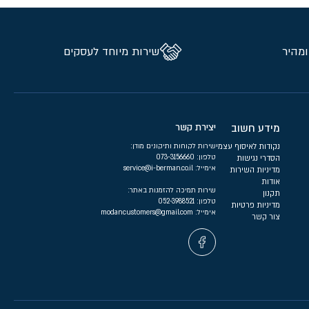
ומהיר
שירות מיוחד לעסקים
מידע חשוב
יצירת קשר
נקודות לאיסוף עצמי
שירות לקוחות ותיקונים מודן:
טלפון:
073-3156660
הסדרי נגישות
אימייל:
service@i-berman.co.il
מדיניות השירות
אודות
שירות תמיכה להזמנות באתר:
תקנון
טלפון:
052-3988521
מדיניות פרטיות
אימייל:
modancustomers@gmail.com
צור קשר