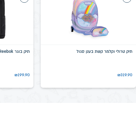
תיק טרולי וקלמר קשת בענן סגול
תיק בוגר Reebok שחור דגם שיקגו SN58639D
₪
199.90
₪
319.90