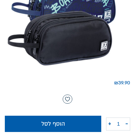
₪
39.90
-
+
הוסף לסל
כמות של קלמר אקספלור בנים 2 תאים כריש כדור סל סקייטבורד