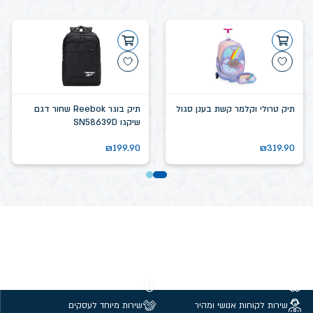
תיק טרולי וקלמר קשת בענן סגול
תיק בוגר Reebok שחור דגם
שיקגו SN58639D
₪
199.90
₪
319.90
משלוחים חינם מעל 299 ₪
קנייה מאובטחת
שירות לקוחות אנושי ומהיר
שירות מיוחד לעסקים