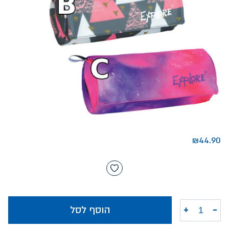
₪
44.90
-
+
הוסף לסל
כמות של קלמר אקספלור עגול 2 תאים בנות-מודפס-משולש/יהלום