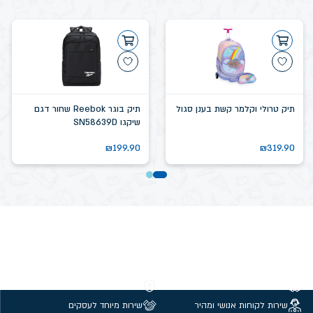
תיק טרולי וקלמר קשת בענן סגול
תיק בוגר Reebok שחור דגם
שיקגו SN58639D
₪
199.90
₪
319.90
משלוחים חינם מעל 299 ₪
קנייה מאובטחת
שירות לקוחות אנושי ומהיר
שירות מיוחד לעסקים