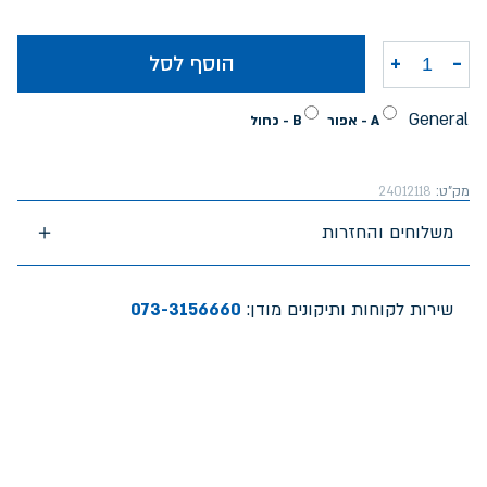
-
+
הוסף לסל
כמות של קלמר אקספלור עגול 2 תאים בנים חלק שחור כחול אפור
General
A - אפור
B - כחול
מק"ט:
24012118
משלוחים והחזרות
שירות לקוחות ותיקונים מודן:
073-3156660