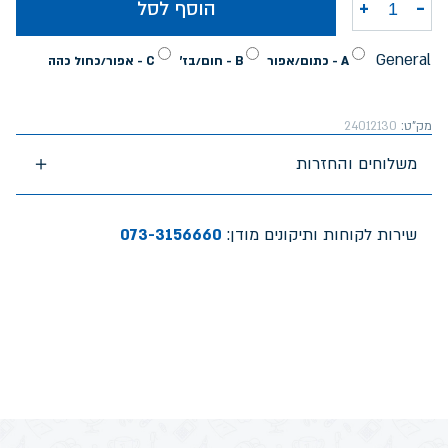
-
+
הוסף לסל
כמות של קלמר פופ אפ בנים אקספלור
General
A - כתום/אפור
B - חום/בז'
C - אפור/כחול כהה
מק"ט:
24012130
משלוחים והחזרות
שירות לקוחות ותיקונים מודן:
073-3156660