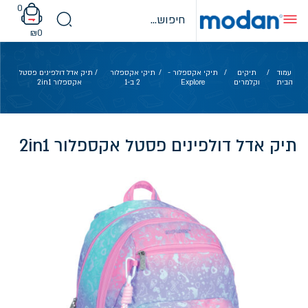
Ski
0
t
conten
₪
0
עמוד
/
תיקים
/
תיקי אקספלור -
/
תיקי אקספלור
/ תיק אדל דולפינים פסטל
הבית
וקלמרים
Explore
2 ב-1
אקספלור 2in1
תיק אדל דולפינים פסטל אקספלור 2in1