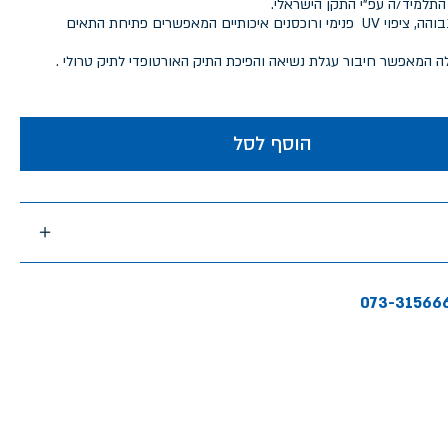
התלמיד/ה עפ"י התקן הישראלי.
התיק מיוצר מבד איכותי בצפיפות גבוהה, ציפוי UV פנימי ורוכסנים איכותיים המאפשרים פתיחת התאים
ה המאפשר חיבור עגלת נשיאה והפיכת התיק האורטופדי לתיק טרולי .
הוסף לסל
073-31566