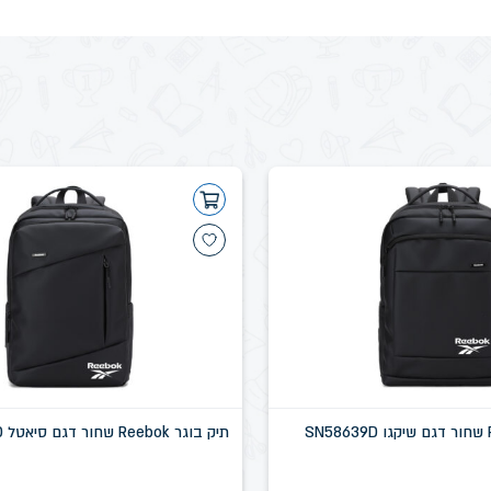
תיק בוגר Reebok שחור דגם סיאטל SN58637D