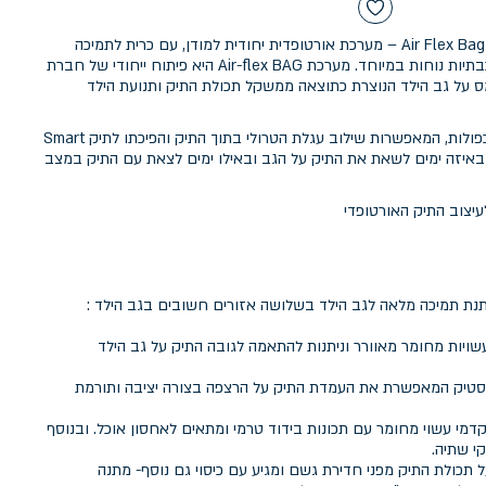
תיק אורטופדי מבית מודן עם מערכת Air Flex Bag – מערכת אורטופדית יחודית למודן, עם כרית לתמיכה
מיטבית בגב תחתון וכותפות תלת שכבתיות נוחות במיוחד. מערכת Air-flex BAG היא פיתוח ייחודי של חברת
 על גב הילד הנוצרת כתוצאה ממשקל תכולת התיק ותנועת הילד
החלק האחורי של התיק כולל דפנות כפולות, המאפשרות שילוב עגלת הטרולי בתוך התיק והפיכתו לתיק Smart
 לבחור באיזה ימים לשאת את התיק על הגב ובאילו ימים לצאת עם התיק במצב
תנת תמיכה מלאה לגב הילד בשלושה אזורים חשובים בגב הילד :
ויות מחומר מאוורר וניתנות להתאמה לגובה התיק על גב הילד
בעלת 4 רגליות פלסטיק המאפשרת את העמדת התיק על הרצפה בצורה יציבה ותורמת
 התא הקדמי עשוי מחומר עם תכונות בידוד טרמי ומתאים לאחסון אוכל. ובנוסף
 תכולת התיק מפני חדירת גשם ומגיע עם כיסוי גם נוסף- מתנה