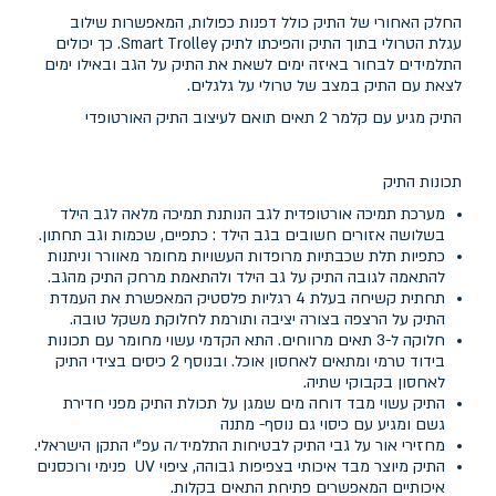
החלק האחורי של התיק כולל דפנות כפולות, המאפשרות שילוב
עגלת הטרולי בתוך התיק והפיכתו לתיק Smart Trolley. כך יכולים
התלמידים לבחור באיזה ימים לשאת את התיק על הגב ובאילו ימים
לצאת עם התיק במצב של טרולי על גלגלים.
התיק מגיע עם קלמר 2 תאים תואם לעיצוב התיק האורטופדי
תכונות התיק
מערכת תמיכה אורטופדית לגב הנותנת תמיכה מלאה לגב הילד
בשלושה אזורים חשובים בגב הילד : כתפיים, שכמות וגב תחתון.
כתפיות תלת שכבתיות מרופדות העשויות מחומר מאוורר וניתנות
להתאמה לגובה התיק על גב הילד ולהתאמת מרחק התיק מהגב.
תחתית קשיחה בעלת 4 רגליות פלסטיק המאפשרת את העמדת
התיק על הרצפה בצורה יציבה ותורמת לחלוקת משקל טובה.
חלוקה ל-3 תאים מרווחים. התא הקדמי עשוי מחומר עם תכונות
בידוד טרמי ומתאים לאחסון אוכל. ובנוסף 2 כיסים בצידי התיק
לאחסון בקבוקי שתיה.
התיק עשוי מבד דוחה מים שמגן על תכולת התיק מפני חדירת
גשם ומגיע עם כיסוי גם נוסף- מתנה
מחזירי אור על גבי התיק לבטיחות התלמיד/ה עפ"י התקן הישראלי.
התיק מיוצר מבד איכותי בצפיפות גבוהה, ציפוי UV פנימי ורוכסנים
איכותיים המאפשרים פתיחת התאים בקלות.