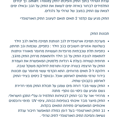
עגלת הטרולי בתוך התיק והפיכתו לתיק Smart Trolley. כך יכולים
התלמידים לבחור באיזה ימים לשאת את התיק על הגב ובאילו ימים
לצאת עם התיק במצב של טרולי על גלגלים.
התיק מגיע עם קלמר 2 תאים תואם לעיצוב התיק האורטופדי
תכונות התיק
מערכת תמיכה אורטופדית לגב הנותנת תמיכה מלאה לגב הילד
בשלושה אזורים חשובים בגב הילד : כתפיים, שכמות וגב תחתון.
כתפיות תלת שכבתיות מרופדות העשויות מחומר מאוורר וניתנות
להתאמה לגובה התיק על גב הילד ולהתאמת מרחק התיק מהגב.
תחתית קשיחה בעלת 4 רגליות פלסטיק המאפשרת את העמדת
התיק על הרצפה בצורה יציבה ותורמת לחלוקת משקל טובה.
חלוקה ל-3 תאים מרווחים. התא הקדמי עשוי מחומר עם תכונות
בידוד טרמי ומתאים לאחסון אוכל. ובנוסף 2 כיסים בצידי התיק
לאחסון בקבוקי שתיה.
התיק עשוי מבד דוחה מים שמגן על תכולת התיק מפני חדירת
גשם ומגיע עם כיסוי גם נוסף- מתנה
מחזירי אור על גבי התיק לבטיחות התלמיד/ה עפ"י התקן הישראלי.
התיק מיוצר מבד איכותי בצפיפות גבוהה, ציפוי UV פנימי ורוכסנים
איכותיים המאפשרים פתיחת התאים בקלות.
גב התיק האורטופדי בעל דופן כפולה המאפשר חיבור עגלת
נשיאה והפיכת התיק האורטופדי לתיק טרולי .