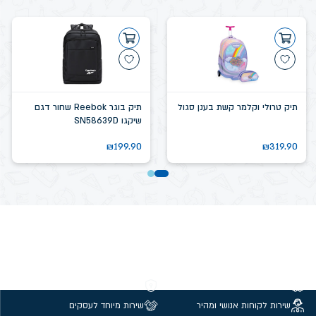
תיק טרולי וקלמר קשת בענן סגול
תיק בוגר Reebok שחור דגם
שיקגו SN58639D
₪
199.90
₪
319.90
משלוחים חינם מעל 299 ₪
קנייה מאובטחת
שירות לקוחות אנושי ומהיר
שירות מיוחד לעסקים