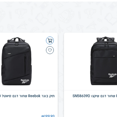
תיק בוגר Reebok שחור דגם סיאטל SN58637D
₪
199.90