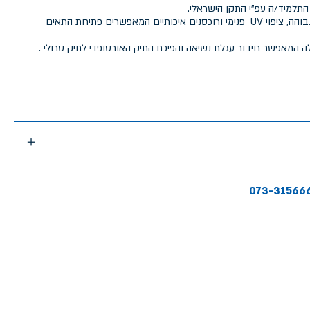
התלמיד/ה עפ"י התקן הישראלי.
התיק מיוצר מבד איכותי בצפיפות גבוהה, ציפוי UV פנימי ורוכסנים איכותיים המאפשרים פתיחת התאים
ה המאפשר חיבור עגלת נשיאה והפיכת התיק האורטופדי לתיק טרולי .
073-31566