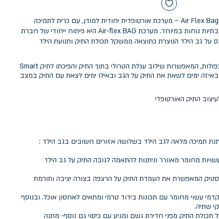
תיק אורטופדי מבית מודן עם מערכת Air Flex Bag – מערכת אורטופדית יחודית למודן, עם כרית לתמיכה
מיטבית בגב תחתון וכותפות תלת שכבתיות נוחות במיוחד. מערכת Air-flex BAG היא פיתוח ייחודי של חברת
 על גב הילד הנוצרת כתוצאה ממשקל תכולת התיק ותנועת הילד
החלק האחורי של התיק כולל דפנות כפולות, המאפשרות שילוב עגלת הטרולי בתוך התיק והפיכתו לתיק Smart
 לבחור באיזה ימים לשאת את התיק על הגב ובאילו ימים לצאת עם התיק במצב
תנת תמיכה מלאה לגב הילד בשלושה אזורים חשובים בגב הילד :
ויות מחומר מאוורר וניתנות להתאמה לגובה התיק על גב הילד
בעלת 4 רגליות פלסטיק המאפשרת את העמדת התיק על הרצפה בצורה יציבה ותורמת
 התא הקדמי עשוי מחומר עם תכונות בידוד טרמי ומתאים לאחסון אוכל. ובנוסף
 תכולת התיק מפני חדירת גשם ומגיע עם כיסוי גם נוסף- מתנה