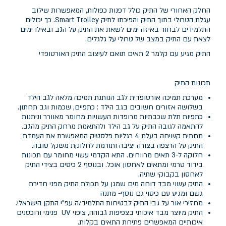
החלק האחורי של התיק כולל דפנות כפולות, המאפשרות שילוב
עגלת הטרולי בתוך התיק והפיכתו לתיק Smart Trolley. כך יכולים
התלמידים לבחור באיזה ימים לשאת את התיק על הגב ובאילו ימים
לצאת עם התיק במצב של טרולי על גלגלים.
התיק מגיע עם קלמר 2 תאים תואם לעיצוב התיק האורטופדי
תכונות התיק
מערכת תמיכה אורטופדית לגב הנותנת תמיכה מלאה לגב הילד
בשלושה אזורים חשובים בגב הילד : כתפיים, שכמות וגב תחתון.
כתפיות תלת שכבתיות מרופדות העשויות מחומר מאוורר וניתנות
להתאמה לגובה התיק על גב הילד ולהתאמת מרחק התיק מהגב.
תחתית קשיחה בעלת 4 רגליות פלסטיק המאפשרת את העמדת
התיק על הרצפה בצורה יציבה ותורמת לחלוקת משקל טובה.
חלוקה ל-3 תאים מרווחים. התא הקדמי עשוי מחומר עם תכונות
בידוד טרמי ומתאים לאחסון אוכל. ובנוסף 2 כיסים בצידי התיק
לאחסון בקבוקי שתיה.
התיק עשוי מבד דוחה מים שמגן על תכולת התיק מפני חדירת
גשם ומגיע עם כיסוי גם נוסף- מתנה
מחזירי אור על גבי התיק לבטיחות התלמיד/ה עפ"י התקן הישראלי.
התיק מיוצר מבד איכותי בצפיפות גבוהה, ציפוי UV פנימי ורוכסנים
איכותיים המאפשרים פתיחת התאים בקלות.