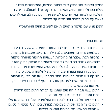
החלק האחורי של התיק כולל דפנות כפולות, המאפשרות שילוב
עגלת הטרולי בתוך התיק והפיכתו לתיק Smart Trolley. כך יכולים
התלמידים לבחור באיזה ימים לשאת את התיק על הגב ובאילו ימים
לצאת עם התיק במצב של טרולי על גלגלים.
התיק מגיע עם קלמר 2 תאים תואם לעיצוב התיק האורטופדי
תכונות התיק
מערכת תמיכה אורטופדית לגב הנותנת תמיכה מלאה לגב הילד
בשלושה אזורים חשובים בגב הילד : כתפיים, שכמות וגב תחתון.
כתפיות תלת שכבתיות מרופדות העשויות מחומר מאוורר וניתנות
להתאמה לגובה התיק על גב הילד ולהתאמת מרחק התיק מהגב.
תחתית קשיחה בעלת 4 רגליות פלסטיק המאפשרת את העמדת
התיק על הרצפה בצורה יציבה ותורמת לחלוקת משקל טובה.
חלוקה ל-3 תאים מרווחים. התא הקדמי עשוי מחומר עם תכונות
בידוד טרמי ומתאים לאחסון אוכל. ובנוסף 2 כיסים בצידי התיק
לאחסון בקבוקי שתיה.
התיק עשוי מבד דוחה מים שמגן על תכולת התיק מפני חדירת
גשם ומגיע עם כיסוי גם נוסף- מתנה
מחזירי אור על גבי התיק לבטיחות התלמיד/ה עפ"י התקן הישראלי.
התיק מיוצר מבד איכותי בצפיפות גבוהה, ציפוי UV פנימי ורוכסנים
איכותיים המאפשרים פתיחת התאים בקלות.