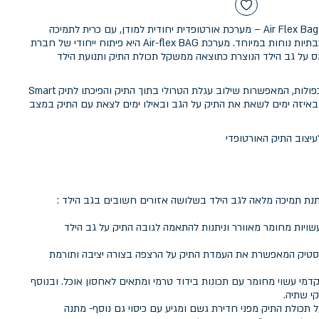
תיק אורטופדי מבית מודן עם מערכת Air Flex Bag – מערכת אורטופדית יחודית למודן, עם כרית לתמיכה
מיטבית בגב תחתון וכותפות תלת שכבתיות נוחות במיוחד. מערכת Air-flex BAG היא פיתוח ייחודי של חברת
 על גב הילד הנוצרת כתוצאה ממשקל תכולת התיק ותנועת הילד
החלק האחורי של התיק כולל דפנות כפולות, המאפשרות שילוב עגלת הטרולי בתוך התיק והפיכתו לתיק Smart
 לבחור באיזה ימים לשאת את התיק על הגב ובאילו ימים לצאת עם התיק במצב
תנת תמיכה מלאה לגב הילד בשלושה אזורים חשובים בגב הילד :
ויות מחומר מאוורר וניתנות להתאמה לגובה התיק על גב הילד
בעלת 4 רגליות פלסטיק המאפשרת את העמדת התיק על הרצפה בצורה יציבה ותורמת
 התא הקדמי עשוי מחומר עם תכונות בידוד טרמי ומתאים לאחסון אוכל. ובנוסף
 תכולת התיק מפני חדירת גשם ומגיע עם כיסוי גם נוסף- מתנה