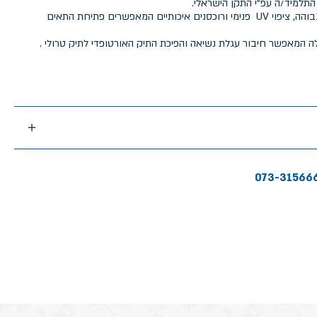
התלמיד/ה עפ"י התקן הישראלי.
התיק מיוצר מבד איכותי בצפיפות גבוהה, ציפוי UV פנימי ורוכסנים איכותיים המאפשרים פתיחת התאים
ה המאפשר חיבור עגלת נשיאה והפיכת התיק האורטופדי לתיק טרולי .
073-31566