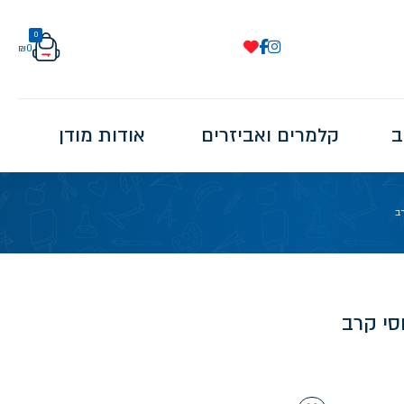
0
₪
0
ב
קלמרים ואביזרים
אודות מודן
רב
סי קרב