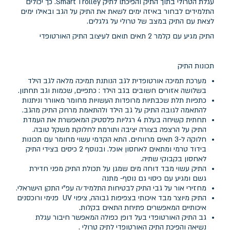
עגלת הטרולי בתוך התיק והפיכתו לתיק Smart Trolley. כך יכולים
התלמידים לבחור באיזה ימים לשאת את התיק על הגב ובאילו ימים
לצאת עם התיק במצב של טרולי על גלגלים.
התיק מגיע עם קלמר 2 תאים תואם לעיצוב התיק האורטופדי
תכונות התיק
מערכת תמיכה אורטופדית לגב הנותנת תמיכה מלאה לגב הילד
בשלושה אזורים חשובים בגב הילד : כתפיים, שכמות וגב תחתון.
כתפיות תלת שכבתיות מרופדות העשויות מחומר מאוורר וניתנות
להתאמה לגובה התיק על גב הילד ולהתאמת מרחק התיק מהגב.
תחתית קשיחה בעלת 4 רגליות פלסטיק המאפשרת את העמדת
התיק על הרצפה בצורה יציבה ותורמת לחלוקת משקל טובה.
חלוקה ל-3 תאים מרווחים. התא הקדמי עשוי מחומר עם תכונות
בידוד טרמי ומתאים לאחסון אוכל. ובנוסף 2 כיסים בצידי התיק
לאחסון בקבוקי שתיה.
התיק עשוי מבד דוחה מים שמגן על תכולת התיק מפני חדירת
גשם ומגיע עם כיסוי גם נוסף- מתנה
מחזירי אור על גבי התיק לבטיחות התלמיד/ה עפ"י התקן הישראלי.
התיק מיוצר מבד איכותי בצפיפות גבוהה, ציפוי UV פנימי ורוכסנים
איכותיים המאפשרים פתיחת התאים בקלות.
גב התיק האורטופדי בעל דופן כפולה המאפשר חיבור עגלת
נשיאה והפיכת התיק האורטופדי לתיק טרולי .