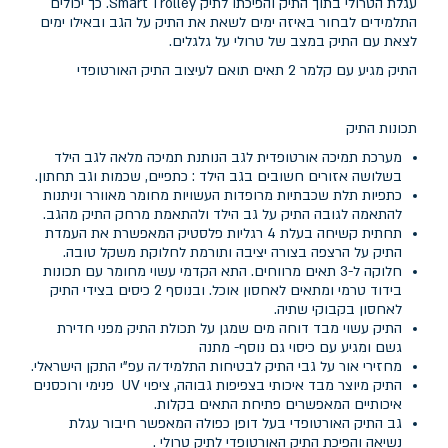
עגלת הטרולי בתוך התיק והפיכתו לתיק Smart Trolley. כך יכולים
התלמידים לבחור באיזה ימים לשאת את התיק על הגב ובאילו ימים
לצאת עם התיק במצב של טרולי על גלגלים.
התיק מגיע עם קלמר 2 תאים תואם לעיצוב התיק האורטופדי
תכונות התיק
מערכת תמיכה אורטופדית לגב הנותנת תמיכה מלאה לגב הילד
בשלושה אזורים חשובים בגב הילד : כתפיים, שכמות וגב תחתון.
כתפיות תלת שכבתיות מרופדות העשויות מחומר מאוורר וניתנות
להתאמה לגובה התיק על גב הילד ולהתאמת מרחק התיק מהגב.
תחתית קשיחה בעלת 4 רגליות פלסטיק המאפשרת את העמדת
התיק על הרצפה בצורה יציבה ותורמת לחלוקת משקל טובה.
חלוקה ל-3 תאים מרווחים. התא הקדמי עשוי מחומר עם תכונות
בידוד טרמי ומתאים לאחסון אוכל. ובנוסף 2 כיסים בצידי התיק
לאחסון בקבוקי שתיה.
התיק עשוי מבד דוחה מים שמגן על תכולת התיק מפני חדירת
גשם ומגיע עם כיסוי גם נוסף- מתנה
מחזירי אור על גבי התיק לבטיחות התלמיד/ה עפ"י התקן הישראלי.
התיק מיוצר מבד איכותי בצפיפות גבוהה, ציפוי UV פנימי ורוכסנים
איכותיים המאפשרים פתיחת התאים בקלות.
גב התיק האורטופדי בעל דופן כפולה המאפשר חיבור עגלת
נשיאה והפיכת התיק האורטופדי לתיק טרולי .