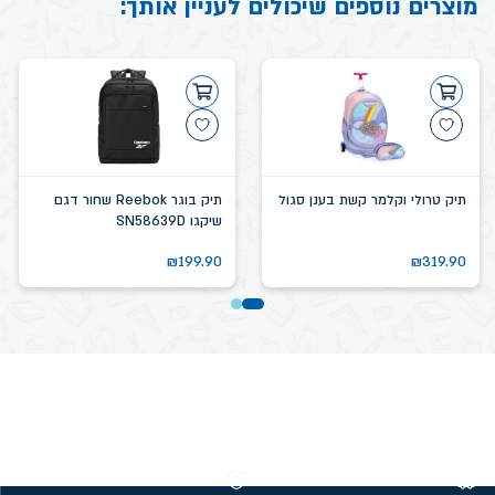
מוצרים נוספים שיכולים לעניין אותך:
תיק טרולי וקלמר קשת בענן סגול
תיק בוגר Reebok שחור דגם
שיקגו SN58639D
₪
199.90
₪
319.90
משלוחים חינם מעל 299 ₪
קנייה מאובטחת