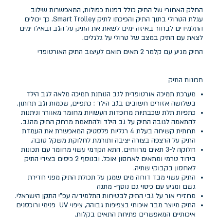
החלק האחורי של התיק כולל דפנות כפולות, המאפשרות שילוב
עגלת הטרולי בתוך התיק והפיכתו לתיק Smart Trolley. כך יכולים
התלמידים לבחור באיזה ימים לשאת את התיק על הגב ובאילו ימים
לצאת עם התיק במצב של טרולי על גלגלים.
התיק מגיע עם קלמר 2 תאים תואם לעיצוב התיק האורטופדי
תכונות התיק
מערכת תמיכה אורטופדית לגב הנותנת תמיכה מלאה לגב הילד
בשלושה אזורים חשובים בגב הילד : כתפיים, שכמות וגב תחתון.
כתפיות תלת שכבתיות מרופדות העשויות מחומר מאוורר וניתנות
להתאמה לגובה התיק על גב הילד ולהתאמת מרחק התיק מהגב.
תחתית קשיחה בעלת 4 רגליות פלסטיק המאפשרת את העמדת
התיק על הרצפה בצורה יציבה ותורמת לחלוקת משקל טובה.
חלוקה ל-3 תאים מרווחים. התא הקדמי עשוי מחומר עם תכונות
בידוד טרמי ומתאים לאחסון אוכל. ובנוסף 2 כיסים בצידי התיק
לאחסון בקבוקי שתיה.
התיק עשוי מבד דוחה מים שמגן על תכולת התיק מפני חדירת
גשם ומגיע עם כיסוי גם נוסף- מתנה
מחזירי אור על גבי התיק לבטיחות התלמיד/ה עפ"י התקן הישראלי.
התיק מיוצר מבד איכותי בצפיפות גבוהה, ציפוי UV פנימי ורוכסנים
איכותיים המאפשרים פתיחת התאים בקלות.