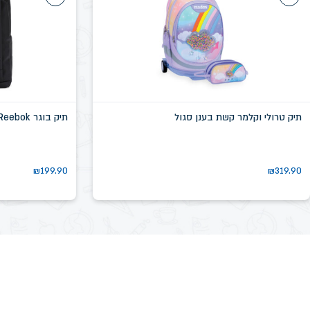
תיק טרולי וקלמר קשת בענן סגול
תיק בוגר Reebok שחור דגם שיקגו SN58639D
₪
199.90
₪
319.90