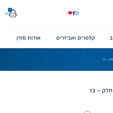
0
₪
0
ב
קלמרים ואביזרים
אודות מודן
לק – בז
חלק – בז