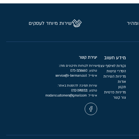
ומהיר
שירות מיוחד לעסקים
מידע חשוב
יצירת קשר
נקודות לאיסוף עצמי
שירות לקוחות ותיקונים מודן:
טלפון:
073-3156660
הסדרי נגישות
אימייל:
service@i-berman.co.il
מדיניות השירות
אודות
שירות תמיכה להזמנות באתר:
תקנון
טלפון:
052-3988521
מדיניות פרטיות
אימייל:
modancustomers@gmail.com
צור קשר