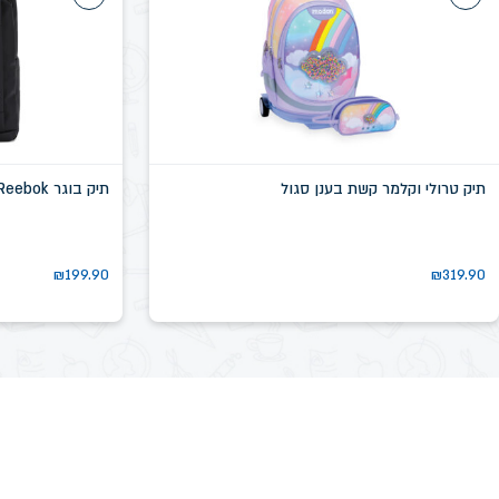
תיק טרולי וקלמר קשת בענן סגול
תיק בוגר Reebok שחור דגם שיקגו SN58639D
₪
199.90
₪
319.90