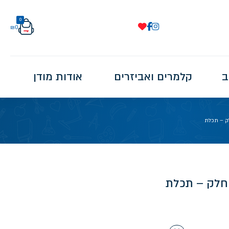
0
₪
0
ב
קלמרים ואביזרים
אודות מודן
לק – תכלת
 חלק – תכלת