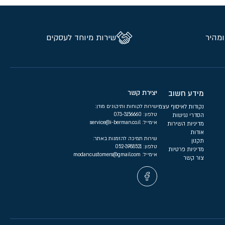
ומהיר
שירות מיוחד לעסקים
מידע חשוב
יצירת קשר
נקודות לאיסוף עצמי
שירות לקוחות ותיקונים מודן:
טלפון:
073-3156660
הסדרי נגישות
אימייל:
service@i-berman.co.il
מדיניות השירות
אודות
שירות תמיכה להזמנות באתר:
תקנון
טלפון:
052-3988521
מדיניות פרטיות
אימייל:
modancustomers@gmail.com
צור קשר