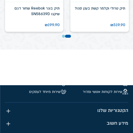
תיק טרולי וקלמר קשת בענן סגול
תיק בוגר Reebok שחור דגם
שיקגו SN58639D
₪
199.90
₪
319.90
משלוחים חינם מעל 299 ₪
קנייה מאובטחת
שירות לקוחות אנושי ומהיר
שירות מיוחד לעסקים
הקטגוריות שלנו
מידע חשוב