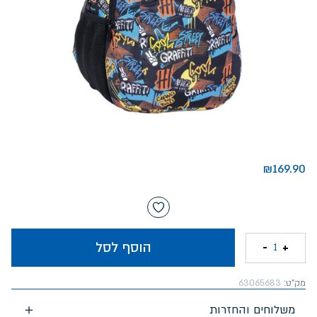
₪
169.90
הוסף לסל
-
+
1
מק"ט:
63065683
משלוחים והחזרות