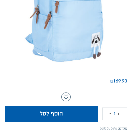
₪
169.90
הוסף לסל
-
+
1
מק"ט:
63065696