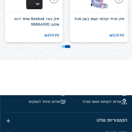
תיק טרולי וקלמר קשת בענן סגול
תיק בוגר Reebok שחור דגם
שיקגו SN58639D
₪
199.90
₪
319.90
משלוחים חינם מעל 299 ₪
קנייה מאובטחת
שירות לקוחות אנושי ומהיר
שירות מיוחד לעסקים
הקטגוריות שלנו