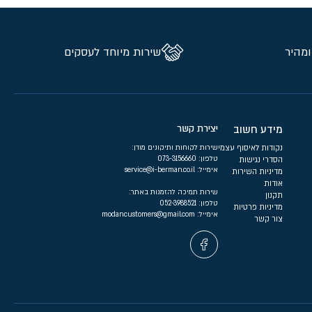
ומהיר
שירות מיוחד לעסקים
מידע חשוב
יצירת קשר
נקודות לאיסוף עצמי
שירות לקוחות ותיקונים מודן:
טלפון:
073-3156660
הסדרי נגישות
אימייל:
service@i-berman.co.il
מדיניות השירות
אודות
שירות תמיכה להזמנות באתר:
תקנון
טלפון:
052-3988521
מדיניות פרטיות
אימייל:
modancustomers@gmail.com
צור קשר