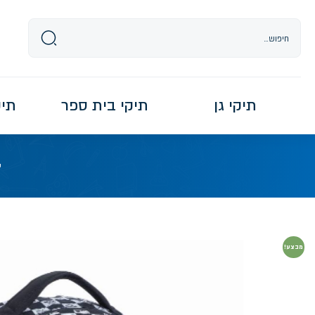
Ski
t
conten
תיקי גן
תיקי בית ספר
תיקי re
ע
מבצע!