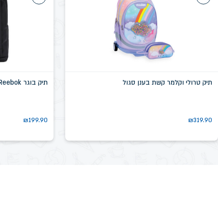
תיק טרולי וקלמר קשת בענן סגול
תיק בוגר Reebok שחור דגם שיקגו SN58639D
₪
199.90
₪
319.90