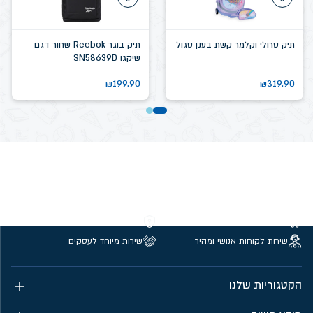
תיק טרולי וקלמר קשת בענן סגול
תיק בוגר Reebok שחור דגם
שיקגו SN58639D
₪
199.90
₪
319.90
משלוחים חינם מעל 299 ₪
קנייה מאובטחת
שירות לקוחות אנושי ומהיר
שירות מיוחד לעסקים
הקטגוריות שלנו