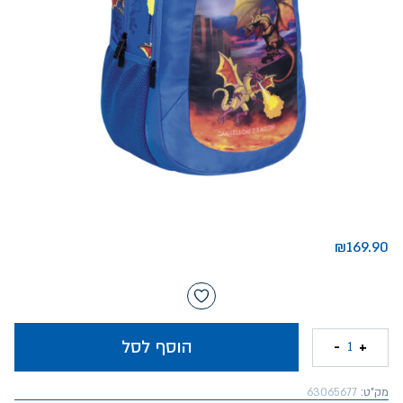
₪
169.90
הוסף לסל
-
+
1
מק"ט:
63065677