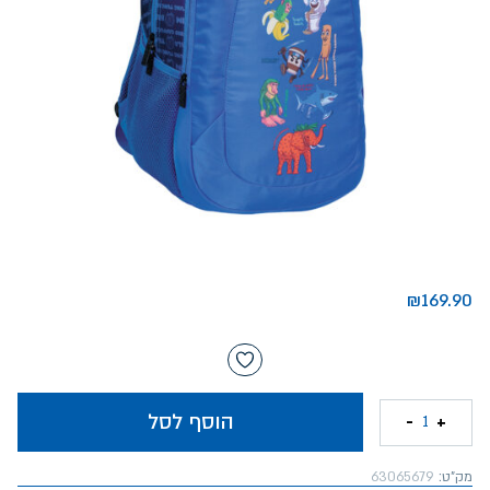
₪
169.90
הוסף לסל
-
+
1
מק"ט:
63065679