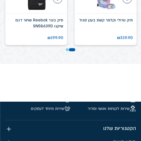
תיק טרולי וקלמר קשת בענן סגול
תיק בוגר Reebok שחור דגם
שיקגו SN58639D
₪
199.90
₪
319.90
משלוחים חינם מעל 299 ₪
קנייה מאובטחת
שירות לקוחות אנושי ומהיר
שירות מיוחד לעסקים
הקטגוריות שלנו