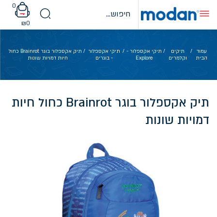
Ski
0
t
conten
₪
0
עמוד
/
תיקים
/
תיקי אקספלור -
/
תיקי אקספלור
/ תיק אקספלור בוגר Brainrot כחול
הבית
וקלמרים
Explore
- בוגרים
חיות דמויות שונות
תיק אקספלור בוגר Brainrot כחול חיות
דמויות שונות