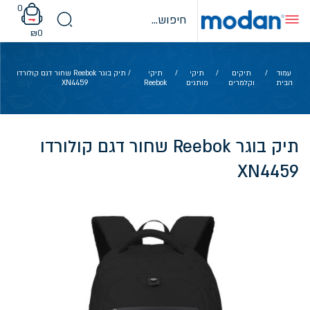
Ski
0
t
conten
₪
0
עמוד
/
תיקים
/
תיקי
/
תיקי
/ תיק בוגר Reebok שחור דגם קולורדו
הבית
וקלמרים
מותגים
Reebok
XN4459
תיק בוגר Reebok שחור דגם קולורדו
XN4459