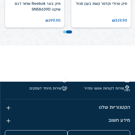
תיק טרולי וקלמר קשת בענן סגול
תיק בוגר Reebok שחור דגם
שיקגו SN58639D
₪
199.90
₪
319.90
משלוחים חינם מעל 299 ₪
קנייה מאובטחת
שירות לקוחות אנושי ומהיר
שירות מיוחד לעסקים
הקטגוריות שלנו
מידע חשוב