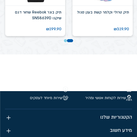
תיק טרולי וקלמר קשת בענן סגול
תיק בוגר Reebok שחור דגם
שיקגו SN58639D
₪
199.90
₪
319.90
משלוחים חינם מעל 299 ₪
קנייה מאובטחת
שירות לקוחות אנושי ומהיר
שירות מיוחד לעסקים
הקטגוריות שלנו
מידע חשוב