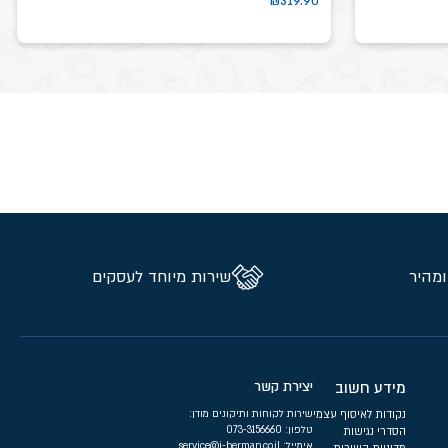
₪
319.90
ומהיר
שירות מיוחד לעסקים
מידע חשוב
יצירת קשר
נקודות לאיסוף עצמי
שירות לקוחות ותיקונים מודן:
טלפון:
073-3156660
הסדרי נגישות
אימייל:
service@i-berman.co.il