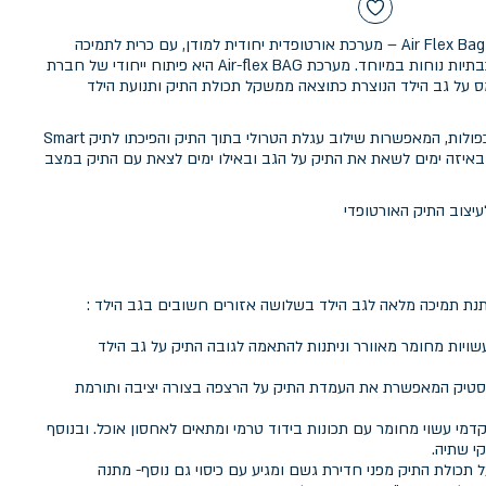
תיק אורטופדי מבית מודן עם מערכת Air Flex Bag – מערכת אורטופדית יחודית למודן, עם כרית לתמיכה
מיטבית בגב תחתון וכותפות תלת שכבתיות נוחות במיוחד. מערכת Air-flex BAG היא פיתוח ייחודי של חברת
 על גב הילד הנוצרת כתוצאה ממשקל תכולת התיק ותנועת הילד
החלק האחורי של התיק כולל דפנות כפולות, המאפשרות שילוב עגלת הטרולי בתוך התיק והפיכתו לתיק Smart
 לבחור באיזה ימים לשאת את התיק על הגב ובאילו ימים לצאת עם התיק במצב
תנת תמיכה מלאה לגב הילד בשלושה אזורים חשובים בגב הילד :
ויות מחומר מאוורר וניתנות להתאמה לגובה התיק על גב הילד
בעלת 4 רגליות פלסטיק המאפשרת את העמדת התיק על הרצפה בצורה יציבה ותורמת
 התא הקדמי עשוי מחומר עם תכונות בידוד טרמי ומתאים לאחסון אוכל. ובנוסף
 תכולת התיק מפני חדירת גשם ומגיע עם כיסוי גם נוסף- מתנה