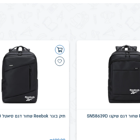
תיק בוגר Reebok שחור דגם סיאטל SN58637D