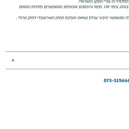
התלמיד/ה עפ"י התקן הישראלי.
התיק מיוצר מבד איכותי בצפיפות גבוהה, ציפוי UV פנימי ורוכסנים איכותיים המאפשרים פתיחת התאים
ה המאפשר חיבור עגלת נשיאה והפיכת התיק האורטופדי לתיק טרולי .
073-31566