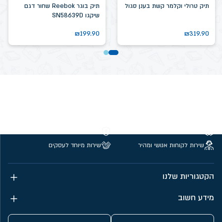
תיק טרולי וקלמר קשת בענן סגול
תיק בוגר Reebok שחור דגם
שיקגו SN58639D
₪
199.90
₪
319.90
משלוחים חינם מעל 299 ₪
קנייה מאובטחת
שירות לקוחות אנושי ומהיר
שירות מיוחד לעסקים
הקטגוריות שלנו
מידע חשוב