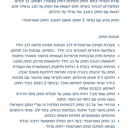
עגלת הטרולי בתוך התיק והפיכתו לתיק Smart Trolley. כך יכולים
התלמידים לבחור באיזה ימים לשאת את התיק על הגב ובאילו ימים
לצאת עם התיק במצב של טרולי על גלגלים.
התיק מגיע עם קלמר 2 תאים תואם לעיצוב התיק האורטופדי
תכונות התיק
מערכת תמיכה אורטופדית לגב הנותנת תמיכה מלאה לגב הילד
בשלושה אזורים חשובים בגב הילד : כתפיים, שכמות וגב תחתון.
כתפיות תלת שכבתיות מרופדות העשויות מחומר מאוורר וניתנות
להתאמה לגובה התיק על גב הילד ולהתאמת מרחק התיק מהגב.
תחתית קשיחה בעלת 4 רגליות פלסטיק המאפשרת את העמדת
התיק על הרצפה בצורה יציבה ותורמת לחלוקת משקל טובה.
חלוקה ל-3 תאים מרווחים. התא הקדמי עשוי מחומר עם תכונות
בידוד טרמי ומתאים לאחסון אוכל. ובנוסף 2 כיסים בצידי התיק
לאחסון בקבוקי שתיה.
התיק עשוי מבד דוחה מים שמגן על תכולת התיק מפני חדירת
גשם ומגיע עם כיסוי גם נוסף- מתנה
מחזירי אור על גבי התיק לבטיחות התלמיד/ה עפ"י התקן הישראלי.
התיק מיוצר מבד איכותי בצפיפות גבוהה, ציפוי UV פנימי ורוכסנים
איכותיים המאפשרים פתיחת התאים בקלות.
גב התיק האורטופדי בעל דופן כפולה המאפשר חיבור עגלת
נשיאה והפיכת התיק האורטופדי לתיק טרולי .