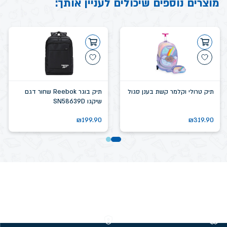
מוצרים נוספים שיכולים לעניין אותך:
תיק טרולי וקלמר קשת בענן סגול
תיק בוגר Reebok שחור דגם
שיקגו SN58639D
₪
199.90
₪
319.90
משלוחים חינם מעל 299 ₪
קנייה מאובטחת