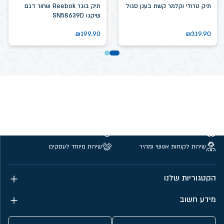
תיק טרולי וקלמר קשת בענן סגול
תיק בוגר Reebok שחור דגם
שיקגו SN58639D
₪
199.90
₪
319.90
משלוחים חינם מעל 299 ₪
קנייה מאובטחת
שירות לקוחות אנושי ומהיר
שירות מיוחד לעסקים
הקטגוריות שלנו
מידע חשוב