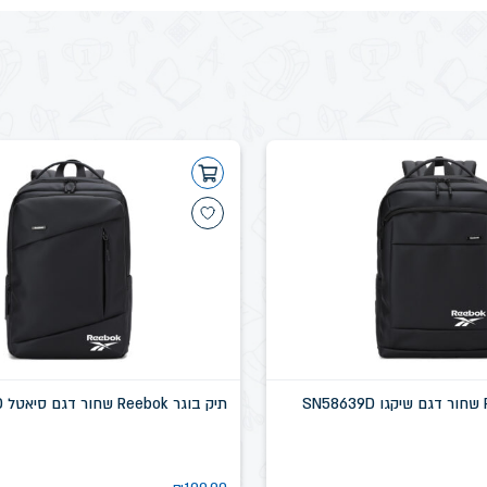
תיק בוגר Reebok שחור דגם סיאטל SN58637D