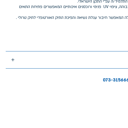
התלמיד/ה עפ"י התקן הישראלי.
התיק מיוצר מבד איכותי בצפיפות גבוהה, ציפוי UV פנימי ורוכסנים איכותיים המאפשרים פתיחת התאים
ה המאפשר חיבור עגלת נשיאה והפיכת התיק האורטופדי לתיק טרולי .
073-31566