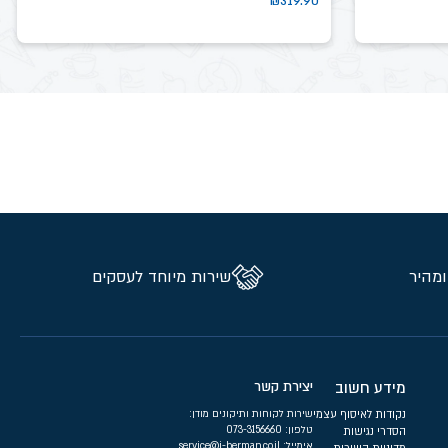
₪
319.90
ומהיר
שירות מיוחד לעסקים
מידע חשוב
יצירת קשר
נקודות לאיסוף עצמי
שירות לקוחות ותיקונים מודן:
טלפון:
073-3156660
הסדרי נגישות
אימייל:
service@i-berman.co.il