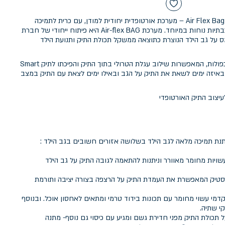
תיק אורטופדי מבית מודן עם מערכת Air Flex Bag – מערכת אורטופדית יחודית למודן, עם כרית לתמיכה
מיטבית בגב תחתון וכותפות תלת שכבתיות נוחות במיוחד. מערכת Air-flex BAG היא פיתוח ייחודי של חברת
 על גב הילד הנוצרת כתוצאה ממשקל תכולת התיק ותנועת הילד
החלק האחורי של התיק כולל דפנות כפולות, המאפשרות שילוב עגלת הטרולי בתוך התיק והפיכתו לתיק Smart
 לבחור באיזה ימים לשאת את התיק על הגב ובאילו ימים לצאת עם התיק במצב
תנת תמיכה מלאה לגב הילד בשלושה אזורים חשובים בגב הילד :
ויות מחומר מאוורר וניתנות להתאמה לגובה התיק על גב הילד
בעלת 4 רגליות פלסטיק המאפשרת את העמדת התיק על הרצפה בצורה יציבה ותורמת
 התא הקדמי עשוי מחומר עם תכונות בידוד טרמי ומתאים לאחסון אוכל. ובנוסף
 תכולת התיק מפני חדירת גשם ומגיע עם כיסוי גם נוסף- מתנה