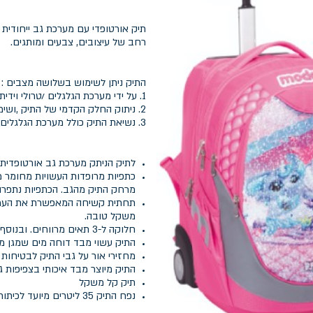
תיק אורטופדי עם מערכת גב ייחודית 
רחב של עיצובים, צבעים ומותגים.
התיק ניתן לשימוש בשלושה מצבים :
1. על ידי מערכת הגלגלים /טרולי וידית האחיזה.
2. ניתוק החלק הקדמי של התיק ,ושימוש בתיק קטן יותר ונשיאת התיק על גבי הגב.
3. נשיאת התיק כולל מערכת הגלגלים על גבי הגב.
לתיק הניתק מערכת גב אורטופדית 
כתפיות מרופדות העשויות מחומר מ
מרחק התיק מהגב. הכתפיות נתפרו
תחתית קשיחה המאפשרת את העמדת
משקל טובה.
חלוקה ל-3 תאים מרווחים. ובנוסף 2 כיסים בצידי התיק לאחסון בקבוקי שתיה.
התיק עשוי מבד דוחה מים שמגן מ
מחזירי אור על גבי התיק לבטיחות 
התיק מיוצר מבד איכותי בצפיפות 
תיק קל משקל
נפח התיק 35 ליטרים מיועד לכיתות א' עד ג'