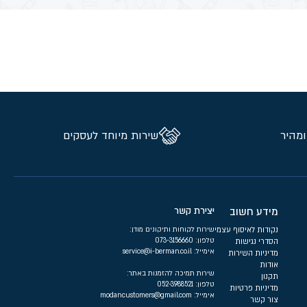
ומהיר
שירות מיוחד לעסקים
מידע חשוב
יצירת קשר
נקודות לאיסוף עצמי
שירות לקוחות ותיקונים מודן:
טלפון:
073-3156660
הסדרי נגישות
אימייל:
service@i-berman.co.il
מדיניות השירות
אודות
שירות תמיכה להזמנות באתר:
תקנון
טלפון:
052-3988521
מדיניות פרטיות
אימייל:
modancustomers@gmail.com
צור קשר