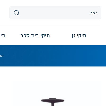
Ski
t
conten
תיקי גן
תיקי בית ספר
תיקי re
עמ