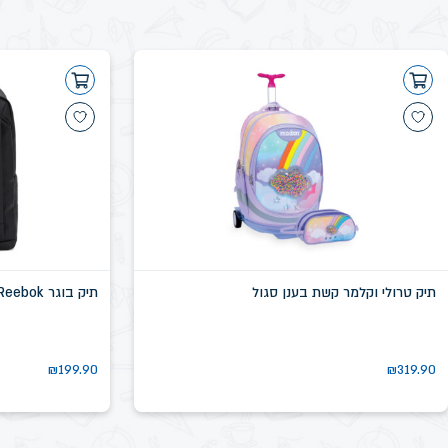
תיק טרולי וקלמר קשת בענן סגול
תיק בוגר Reebok שחור דגם שיקגו SN58639D
₪
199.90
₪
319.90